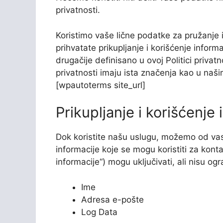
privatnosti.
Koristimo vaše lične podatke za pružanje 
prihvatate prikupljanje i korišćenje infor
drugačije definisano u ovoj Politici privatno
privatnosti imaju ista značenja kao u na
[wpautoterms site_url]
Prikupljanje i korišćenje
Dok koristite našu uslugu, možemo od vas
informacije koje se mogu koristiti za kontak
informacije“) mogu uključivati, ali nisu og
Ime
Adresa e-pošte
Log Data