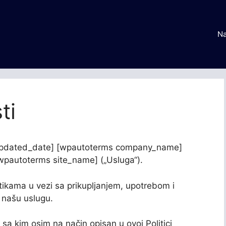
Na
ti
_updated_date] [wpautoterms company_name]
m [wpautoterms site_name] („Usluga“).
tikama u vezi sa prikupljanjem, upotrebom i
e našu uslugu.
i sa kim osim na način opisan u ovoj Politici