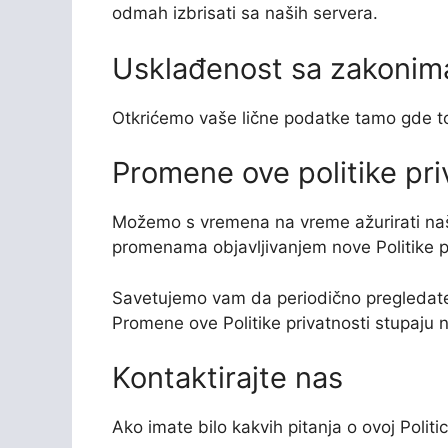
odmah izbrisati sa naših servera.
Usklađenost sa zakonim
Otkrićemo vaše lične podatke tamo gde to
Promene ove politike pri
Možemo s vremena na vreme ažurirati našu
promenama objavljivanjem nove Politike pri
Savetujemo vam da periodično pregledate 
Promene ove Politike privatnosti stupaju 
Kontaktirajte nas
Ako imate bilo kakvih pitanja o ovoj Politic