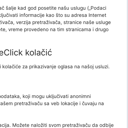
vač šalje kad god posetite našu uslugu („Podaci
jučivati informacije kao što su adresa Internet
živača, verzija pretraživača, stranice naše usluge
ete, vreme provedeno na tim stranicama i drugo
lick kolačić
i kolačiće za prikazivanje oglasa na našoj usluzi.
podataka, koji mogu uključivati anonimni
u vašem pretraživaču sa veb lokacije i čuvaju na
macija. Možete naložiti svom pretraživaču da odbije