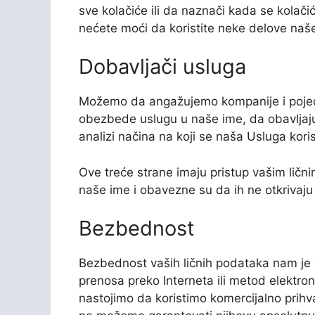
sve kolačiće ili da naznači kada se kolači
nećete moći da koristite neke delove naš
Dobavljači usluga
Možemo da angažujemo kompanije i pojedin
obezbede uslugu u naše ime, da obavljaj
analizi načina na koji se naša Usluga koris
Ove treće strane imaju pristup vašim li
naše ime i obavezne su da ih ne otkrivaju i
Bezbednost
Bezbednost vaših ličnih podataka nam je 
prenosa preko Interneta ili metod elektron
nastojimo da koristimo komercijalno prihva