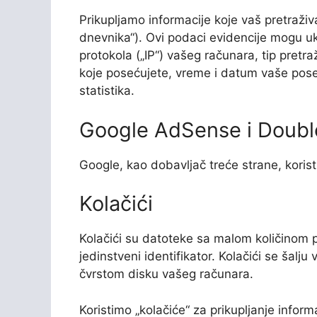
Prikupljamo informacije koje vaš pretraži
dnevnika“). Ovi podaci evidencije mogu ukl
protokola („IP“) vašeg računara, tip pretra
koje posećujete, vreme i datum vaše pos
statistika.
Google AdSense i DoubleC
Google, kao dobavljač treće strane, korist
Kolačići
Kolačići su datoteke sa malom količinom 
jedinstveni identifikator. Kolačići se šalj
čvrstom disku vašeg računara.
Koristimo „kolačiće“ za prikupljanje infor