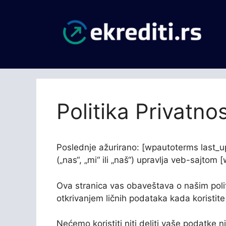
Skip
to
content
Politika Privatnos
Poslednje ažurirano: [wpautoterms last
(„nas“, „mi“ ili „naš“) upravlja veb-sajto
Ova stranica vas obaveštava o našim poli
otkrivanjem ličnih podataka kada koristit
Nećemo koristiti niti deliti vaše podatke n