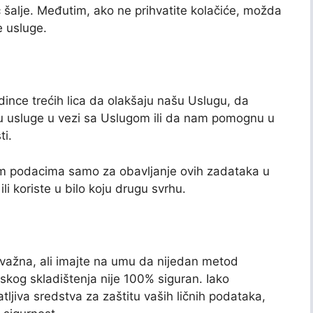
ć šalje. Međutim, ako ne prihvatite kolačiće, možda
e usluge.
ce trećih lica da olakšaju našu Uslugu, da
u usluge u vezi sa Uslugom ili da nam pomognu u
ti.
čnim podacima samo za obavljanje ovih zadataka u
li koriste u bilo koju drugu svrhu.
važna, ali imajte na umu da nijedan metod
skog skladištenja nije 100% siguran. Iako
tljiva sredstva za zaštitu vaših ličnih podataka,