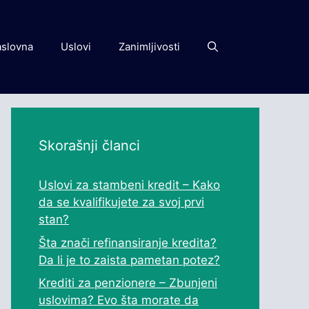
slovna
Uslovi
Zanimljivosti
Skorašnji članci
Uslovi za stambeni kredit – Kako
da se kvalifikujete za svoj prvi
stan?
Šta znači refinansiranje kredita?
Da li je to zaista pametan potez?
Krediti za penzionere – Zbunjeni
uslovima? Evo šta morate da