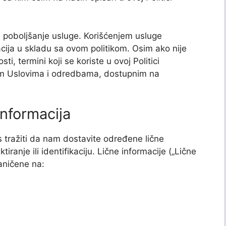
i poboljšanje usluge. Korišćenjem usluge
macija u skladu sa ovom politikom. Osim ako nije
sti, termini koji se koriste u ovoj Politici
šim Uslovima i odredbama, dostupnim na
 informacija
 tražiti da nam dostavite određene lične
tiranje ili identifikaciju. Lične informacije („Lične
raničene na: