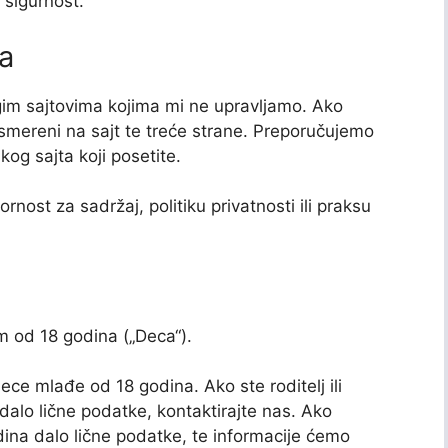
sigurnost.
a
im sajtovima kojima mi ne upravljamo. Ako
usmereni na sajt te treće strane. Preporučujemo
kog sajta koji posetite.
st za sadržaj, politiku privatnosti ili praksu
 od 18 godina („Deca“).
ce mlađe od 18 godina. Ako ste roditelj ili
 dalo lične podatke, kontaktirajte nas. Ako
na dalo lične podatke, te informacije ćemo