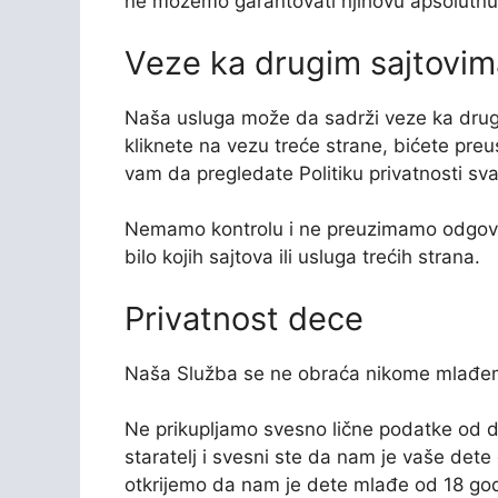
ne možemo garantovati njihovu apsolutnu 
Veze ka drugim sajtovim
Naša usluga može da sadrži veze ka drug
kliknete na vezu treće strane, bićete pre
vam da pregledate Politiku privatnosti sva
Nemamo kontrolu i ne preuzimamo odgovorno
bilo kojih sajtova ili usluga trećih strana.
Privatnost dece
Naša Služba se ne obraća nikome mlađem
Ne prikupljamo svesno lične podatke od de
staratelj i svesni ste da nam je vaše dete
otkrijemo da nam je dete mlađe od 18 godi